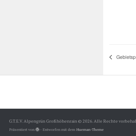
Gebietspr
G.T.E.V. Alpengrün Großhöhenrain © 2026. Alle Rechte vorbehal
Präsentiert von
- Entworfen mit dem
Hueman-Theme