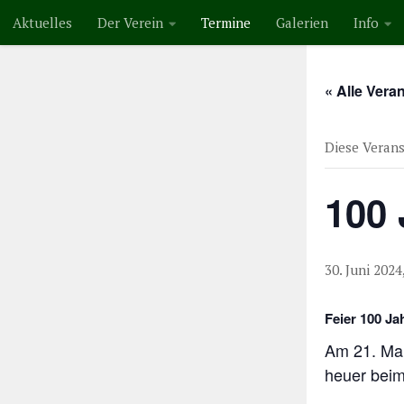
Aktuelles
Der Verein
Termine
Galerien
Info
Zum Inhalt springen
« Alle Vera
Diese Verans
100 
30. Juni 2024
Feier 100 Ja
Am 21. Mai
heuer beim 