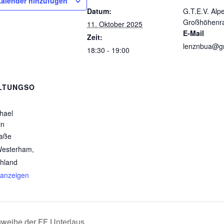
alender hinzufügen
Datum:
G.T.E.V. Alp
Großhöhenr
11. Oktober 2025
E-Mail
Zeit:
lenznbua@g
18:30 - 19:00
LTUNGSO
chael
in
raße
Westerham
,
hland
 anzeigen
weihe der FF Unterlaus