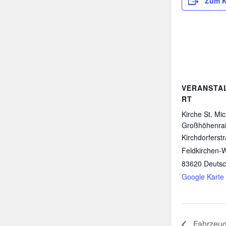
Zum K
VERANSTA
RT
Kirche St. Mi
Großhöhenra
Kirchdorferst
Feldkirchen-
83620
Deutsc
Google Karte
Fahrzeug