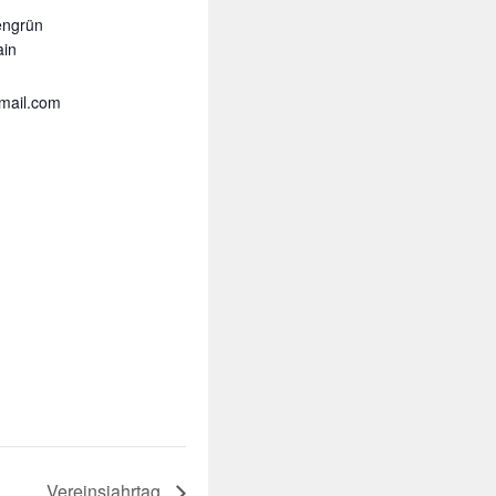
engrün
ain
mail.com
Vereinsjahrtag