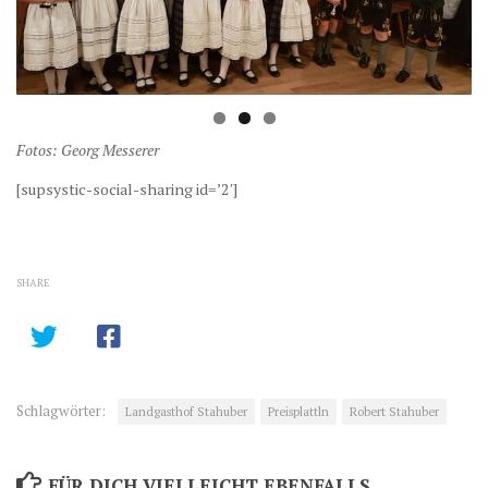
Fotos: Georg Messerer
[supsystic-social-sharing id=’2′]
SHARE
Schlagwörter:
Landgasthof Stahuber
Preisplattln
Robert Stahuber
FÜR DICH VIELLEICHT EBENFALLS