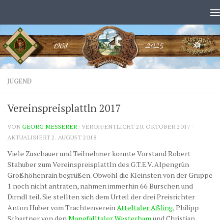
Zum Inhalt springen
JUGEND
Vereinspreisplattln 2017
VON
GEORG MESSERER
· VERÖFFENTLICHT
20. OKTOBER 2017
·
AKTUALISIERT
2. AUGUST 2018
Viele Zuschauer und Teilnehmer konnte Vorstand Robert
Stahuber zum Vereinspreisplattln des G.T.E.V. Alpengrün
Großhöhenrain begrüßen. Obwohl die Kleinsten von der Gruppe
1 noch nicht antraten, nahmen immerhin 66 Burschen und
Dirndl teil. Sie stellten sich dem Urteil der drei Preisrichter
Anton Huber vom Trachtenverein
Atteltaler Aßling
, Philipp
Schartner von den
Mangfalltaler Westerham
und Christian