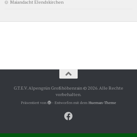
Maiandacht Elendskirchen
G.T.E.V. Alpengrün Großhöhenrain © 2026. Alle Rechte
vorbehalten.
Präsentiert von
- Entworfen mit dem
Hueman-Theme