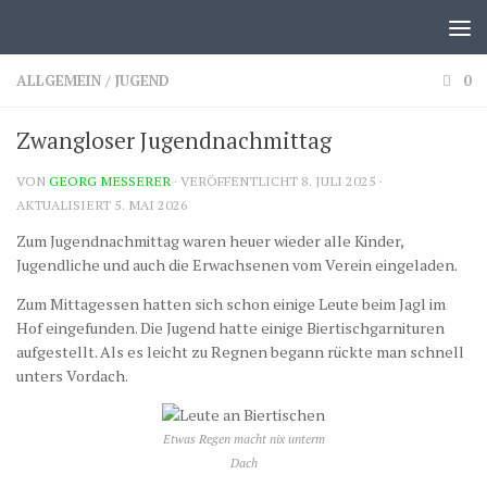
Zum Inhalt springen
ALLGEMEIN
/
JUGEND
0
Zwangloser Jugendnachmittag
VON
GEORG MESSERER
· VERÖFFENTLICHT
8. JULI 2025
·
AKTUALISIERT
5. MAI 2026
Zum Jugendnachmittag waren heuer wieder alle Kinder,
Jugendliche und auch die Erwachsenen vom Verein eingeladen.
Zum Mittagessen hatten sich schon einige Leute beim Jagl im
Hof eingefunden. Die Jugend hatte einige Biertischgarnituren
aufgestellt. Als es leicht zu Regnen begann rückte man schnell
unters Vordach.
Etwas Regen macht nix unterm
Dach