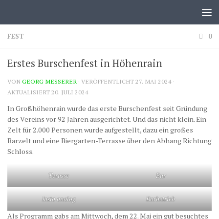
Zum Inhalt springen
FEST
0
Erstes Burschenfest in Höhenrain
VON
GEORG MESSERER
· VERÖFFENTLICHT
27. MAI 2024
·
AKTUALISIERT
20. JULI 2024
In Großhöhenrain wurde das erste Burschenfest seit Gründung
des Vereins vor 92 Jahren ausgerichtet. Und das nicht klein. Ein
Zelt für 2.000 Personen wurde aufgestellt, dazu ein großes
Barzelt und eine Biergarten-Terrasse über den Abhang Richtung
Schloss.
Terasse
Bar
Insta analog
Barbetrieb
Als Programm gabs am Mittwoch, dem 22. Mai ein gut besuchtes