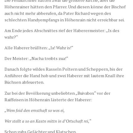
Die Feldkirchner hätten zwar die größere Kirche, aber die
Höhenrainer hätten den Pfarrer. Und diesen könne der Bischof
auch nicht mehr abberufen, da Pater Richard wegen des
schlechten Handyempfangs in Höhenrain nicht erreichbar sei.
Am Ende jedes Abschnittes rief der Haberermeister: „Is des
wahr?“
Alle Haberer brüllten: „Ja! Wahr is!“
Der Meister: „Nacha treibts zua!“
Danach folgte wildes Rasseln Poltern und Scheppern, bis der
Anführer die Hand hob und zwei Haberer mit lautem Knall ihre
Büchsen abfeuerten.
Zur bei der Bevölkerung unbeliebten „Buivabox“ vor der
Raiffeisen in Höhenrain lästerte der Haberer:
„Wem foid den ernsthaft so wos ei,
Wer stellt a so an Kastn mittn in d’Ortschaft rei,“
Schon gabs Gelächter und Klatschen.