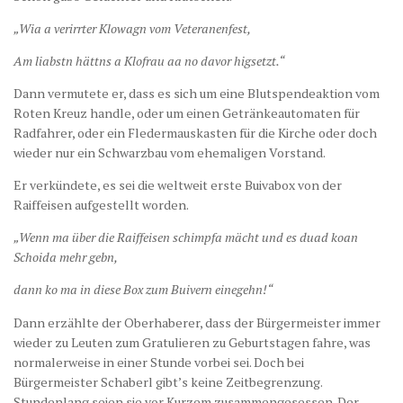
„Wia a verirrter Klowagn vom Veteranenfest,
Am liabstn hättns a Klofrau aa no davor higsetzt.“
Dann vermutete er, dass es sich um eine Blutspendeaktion vom
Roten Kreuz handle, oder um einen Getränkeautomaten für
Radfahrer, oder ein Fledermauskasten für die Kirche oder doch
wieder nur ein Schwarzbau vom ehemaligen Vorstand.
Er verkündete, es sei die weltweit erste Buivabox von der
Raiffeisen aufgestellt worden.
„Wenn ma über die Raiffeisen schimpfa mächt und es duad koan
Schoida mehr gebn,
dann ko ma in diese Box zum Buivern einegehn!“
Dann erzählte der Oberhaberer, dass der Bürgermeister immer
wieder zu Leuten zum Gratulieren zu Geburtstagen fahre, was
normalerweise in einer Stunde vorbei sei. Doch bei
Bürgermeister Schaberl gibt’s keine Zeitbegrenzung.
Stundenlang seien sie vor Kurzem zusammengesessen. Der