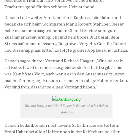
besonderen Dank an alle Verantwortlichen unserer
Trachtenjugend für den schönen Heimatabend.
Danach trat zweiter Vorstand Hartl Kogler auf die Bühne und
bedankte sich beim wichtigsten Mann Robert Stahuber. Dieser
habe mit seinem ausgleichenden Charakter eine sehr gute
Zusammenarbeit ermöglicht und kein böses Blut bei all dem
Stress aufkommen lassen. „Ein großes Vergelts Gott für Robert
und Riesenapplaus bitte.“ Es folgte großer Applaus und Juchaza.
Danach sagte dritter Vorstand Richard Haager: „Wir sind stolz
auf Robert, weil er eine so ausgleichende Art hat. Da gibt’s nie
was. Kein böses Wort, auch wenn es in den Ausschusssitzungen
mal heißer herging. Er kann das immer in ruhige Bahnen lenken.
Wir sind froh, dass wir so einen Vorstand haben.“
Richard Haager und Hartl Kogler bedanken sich bei Robert
Stahuber
Danach bedankte sich noch zweite Schalkfrauenverterterin
Vroni Huber bei allen Helferinnen in der Kaffeebar und allen