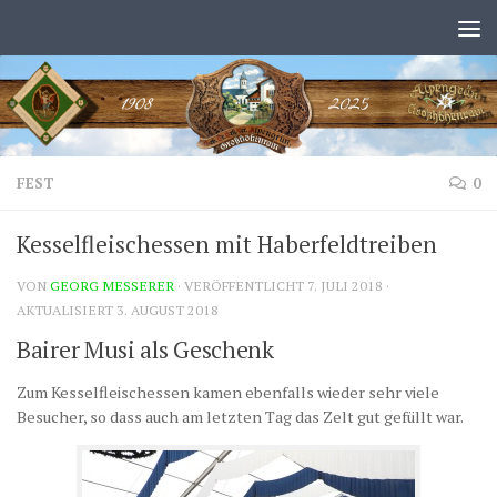
Zum Inhalt springen
FEST
0
Kesselfleischessen mit Haberfeldtreiben
VON
GEORG MESSERER
· VERÖFFENTLICHT
7. JULI 2018
·
AKTUALISIERT
3. AUGUST 2018
Bairer Musi als Geschenk
Zum Kesselfleischessen kamen ebenfalls wieder sehr viele
Besucher, so dass auch am letzten Tag das Zelt gut gefüllt war.